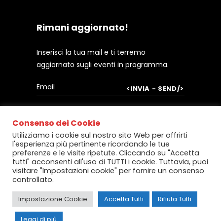
Rimani aggiornato!
Inserisci la tua mail e ti terremo
aggiornato sugli eventi in programma.
Consenso dei Cookie
Utilizziamo i cookie sul nostro sito Web per offrirti
l'esperienza più pertinente ricordando le tue
preferenze e le visite ripetute. Cliccando su "Accetta
tutti" acconsenti all'uso di TUTTI i cookie. Tuttavia, puoi
visitare "Impostazioni cookie" per fornire un consenso
controllato.
Copyright @
Centro Servizi per le
Imprese
– Realizzazione:
Micro srl
, Cagliari
Impostazione Cookie
Accetta Tutti
Rifiuta Tutti
Seguici
Leggi di più