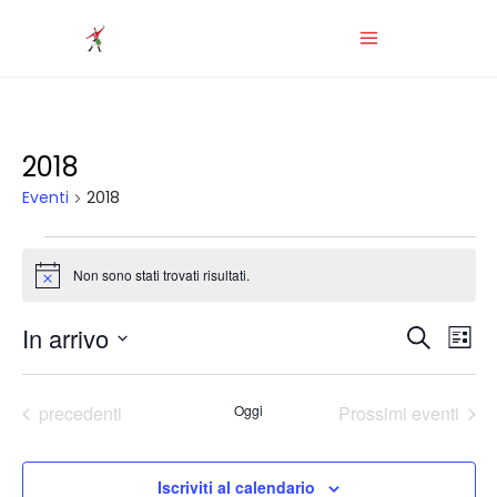
2018
Eventi
2018
Eventi
Non sono stati trovati risultati.
Notice
Even
Ev
In arrivo
Cerca
Lista
Vis
Seleziona
Rice
Na
la
Eventi
precedenti
Oggi
Prossimi eventi
data.
e
vist
Iscriviti al calendario