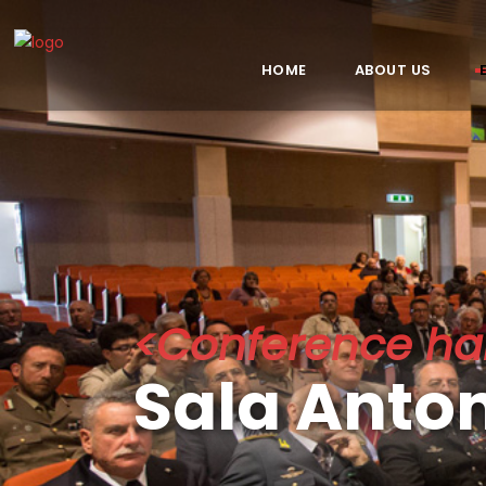
HOME
ABOUT US
<Conference hal
Sala Anton